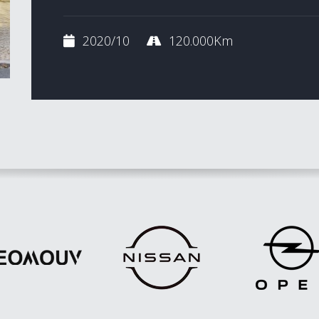
2020/10
120.000Km